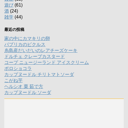
遊び
(61)
酒
(24)
雑学
(44)
最近の投稿
家の中にカマキリの卵
パプリカのピクルス
糸島産だいだいのレアチーズケーキ
ドルチェ クレープカスタード
コープ ニュージーランド アイスクリーム
ポロショコラ
カップヌードル チリトマトソーダ
こがね芋
ヘルシオ 栗 茹で方
カップヌードル ソーダ