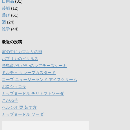
日用品
(31)
芸能
(12)
遊び
(61)
酒
(24)
雑学
(44)
最近の投稿
家の中にカマキリの卵
パプリカのピクルス
糸島産だいだいのレアチーズケーキ
ドルチェ クレープカスタード
コープ ニュージーランド アイスクリーム
ポロショコラ
カップヌードル チリトマトソーダ
こがね芋
ヘルシオ 栗 茹で方
カップヌードル ソーダ