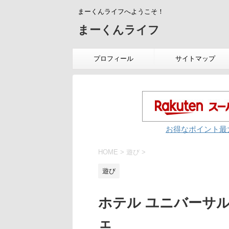
まーくんライフへようこそ！
まーくんライフ
プロフィール
サイトマップ
お得なポイント最
HOME
>
遊び
>
遊び
ホテル ユニバーサ
ェ