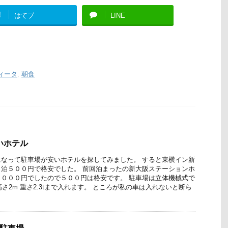
!
はてブ
LINE
ィータ
,
朝食
いホテル
なって駐車場が安いホテルを探してみました。 すると東横イン新
泊５００円で格安でした。 前回泊まったの新大阪ステーションホ
０００円でしたので５００円は格安です。 駐車場は立体機械式で
5m 高さ2m 重さ2.3tまで入れます。 ところが私の車は入れないと断ら