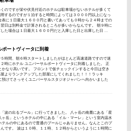
い駐車場
いくのですが栄や伏見付近のホテルは駐車場がないホテルが多くて
利用するのですが１泊すると時間によっては３０００円以上になっ
金表に１日最大１６００円と書いてあっても０時から２４時までの
翌日は別料金で計算されるところが多いからなんです。 朝９時に
した場合は１日最大１６００円だと入庫した日と出庫した日 ...
ルポートヴィータに到着
で５時間、朝６時スタートしましたがほとんど高速道路ですので迷
２時にホテル ユニバーサルポートヴィータに到着しました。 正
とかなり高いです。 フロントで仮チェックインすると今日は空き
部屋よりランクアップした部屋にしてくれました！！！ラッキ
に預けてさっそくユニバーサルスタジオジャパンへ向かいました
「波の出るプール」に行ってきました。 八ヶ岳の南麓にある「星
八ヶ岳」というホテルの中にある「イル・マーレ」という室内温水
ホテルの中にあるので普通のプールじゃありません。なんとこのプ
んです。 波は１０時、１１時、１２時からというように１時間に