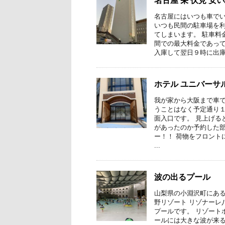
名古屋 栄 伏見 安
名古屋にはいつも車で
いつも民間の駐車場を
てしまいます。 駐車料
間での最大料金であって
入庫して翌日９時に出庫
ホテル ユニバーサ
我が家から大阪まで車
うことはなく予定通り１
面入口です。 見上げる
があったのか予約した
ー！！ 荷物をフロント
...
波の出るプール
山梨県の小淵沢町にある
野リゾート リゾナーレ
プールです。 リゾート
ールには大きな波が来る