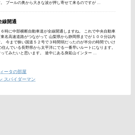
。 プールの奥から大きな波が押し寄せて来るのですが ...
全線開通
６時に中部横断自動車道が全線開通しますね。 これで中央自動車
東名高速道路がつながって 山梨県から静岡県までが１００分以内
。 今まで狭い国道５２号で３時間弱だったのが半分の時間でいけ
の住んでいる長野県から太平洋にでる一番早いルートになります。
ってみたいと思います。 途中にある身延山インター ...
ヴィータの部屋
ン スパイダーマン