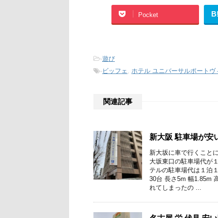
B
Pocket
-
遊び
-
ビッフェ
,
ホテル ユニバーサルポートヴ
関連記事
新大阪 駐車場が安
新大坂に車で行くことに
大坂東口の駐車場代が１
テルの駐車場代は１泊１
30台 長さ5m 幅1.8
れてしまったの ...