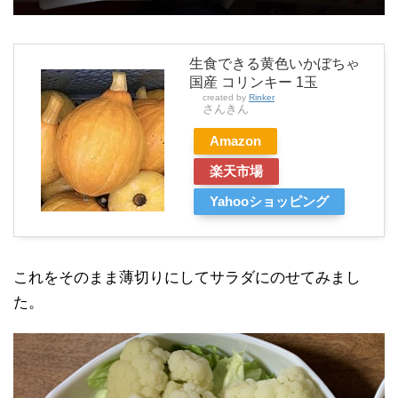
生食できる黄色いかぼちゃ
国産 コリンキー 1玉
created by
Rinker
さんきん
Amazon
楽天市場
Yahooショッピング
これをそのまま薄切りにしてサラダにのせてみまし
た。