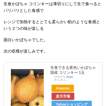
生食かぼちゃ コリンキーは薄切りにして生で食べると
パリパリとした食感で
レンジで加熱するととても柔らかい餡のような食感と
いう２つの味が楽しる
面白いかぼちゃでした。
次の収穫が楽しみです。
生食できる黄色いかぼちゃ
国産 コリンキー 1玉
created by
Rinker
さんきん
Amazon
楽天市場
Yahooショッピング