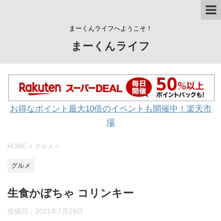
まーくんライフへようこそ！
まーくんライフ
お得なポイント最大10倍のイベントも開催中！楽天市
場
HOME
>
グルメ
>
グルメ
生食かぼちゃ コリンキー
投稿日：
2021年7月29日