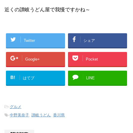
近くの讃岐うどん屋で我慢ですかね～
Twitter
シェア
Google+
Pocket
B!
はてブ
LINE
-
グルメ
-
中野美奈子
,
讃岐うどん
,
香川県