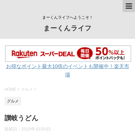
まーくんライフへようこそ！
まーくんライフ
お得なポイント最大10倍のイベントも開催中！楽天市
場
HOME
>
グルメ
>
グルメ
讃岐うどん
投稿日：
2019年10月6日