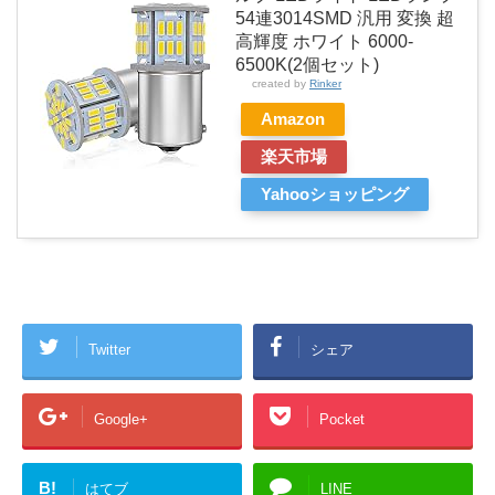
54連3014SMD 汎用 変換 超
高輝度 ホワイト 6000-
6500K(2個セット)
created by
Rinker
Amazon
楽天市場
Yahooショッピング
Twitter
シェア
Google+
Pocket
B!
はてブ
LINE