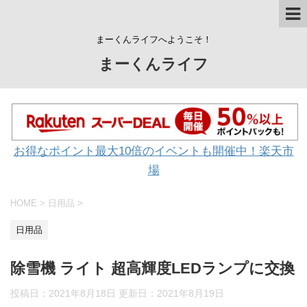
まーくんライフへようこそ！
まーくんライフ
お得なポイント最大10倍のイベントも開催中！楽天市
場
HOME
>
日用品
>
日用品
除雪機 ライト 超高輝度LEDランプに交換
投稿日：2021年8月18日 更新日：
2021年8月19日