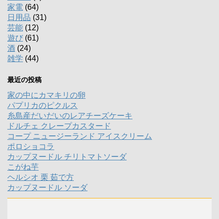
家電
(64)
日用品
(31)
芸能
(12)
遊び
(61)
酒
(24)
雑学
(44)
最近の投稿
家の中にカマキリの卵
パプリカのピクルス
糸島産だいだいのレアチーズケーキ
ドルチェ クレープカスタード
コープ ニュージーランド アイスクリーム
ポロショコラ
カップヌードル チリトマトソーダ
こがね芋
ヘルシオ 栗 茹で方
カップヌードル ソーダ