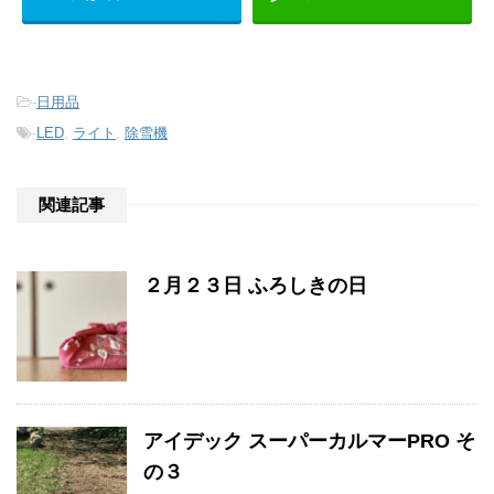
-
日用品
-
LED
,
ライト
,
除雪機
関連記事
２月２３日 ふろしきの日
アイデック スーパーカルマーPRO そ
の３