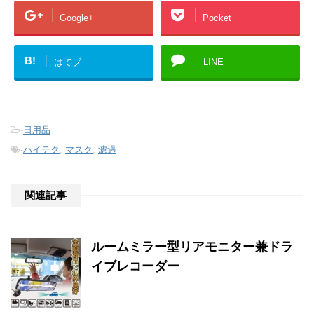
Google+
Pocket
B!
はてブ
LINE
-
日用品
-
ハイテク
,
マスク
,
濾過
関連記事
ルームミラー型リアモニター兼ドラ
イブレコーダー