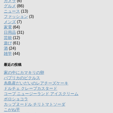
カメラ
(6)
グルメ
(86)
ニュース
(13)
ファッション
(3)
メンズ
(7)
家電
(64)
日用品
(31)
芸能
(12)
遊び
(61)
酒
(24)
雑学
(44)
最近の投稿
家の中にカマキリの卵
パプリカのピクルス
糸島産だいだいのレアチーズケーキ
ドルチェ クレープカスタード
コープ ニュージーランド アイスクリーム
ポロショコラ
カップヌードル チリトマトソーダ
こがね芋