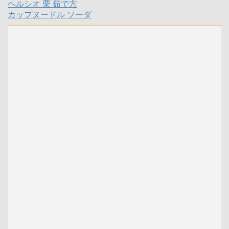
ヘルシオ 栗 茹で方
カップヌードル ソーダ