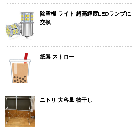
除雪機 ライト 超高輝度LEDランプに
交換
紙製 ストロー
ニトリ 大容量 物干し