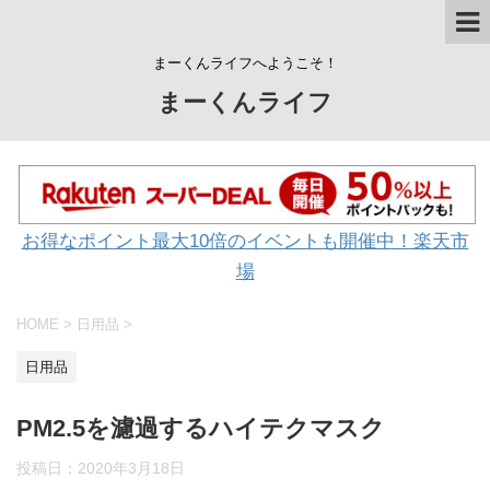
まーくんライフへようこそ！
まーくんライフ
お得なポイント最大10倍のイベントも開催中！楽天市
場
HOME
>
日用品
>
日用品
PM2.5を濾過するハイテクマスク
投稿日：
2020年3月18日