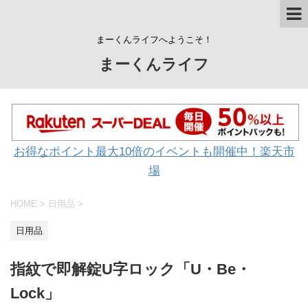
まーくんライフへようこそ！
まーくんライフ
お得なポイント最大10倍のイベントも開催中！楽天市
場
HOME
>
日用品
>
日用品
指紋で即解錠U字ロック「U・Be・
Lock」