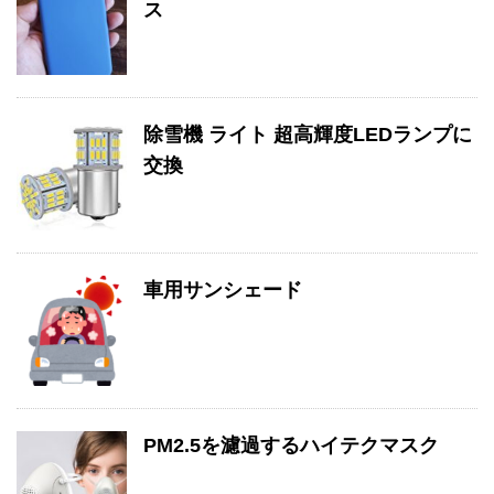
ス
除雪機 ライト 超高輝度LEDランプに
交換
車用サンシェード
PM2.5を濾過するハイテクマスク