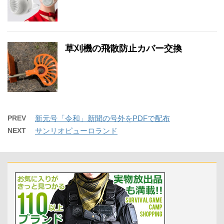
草刈機の飛散防止カバー交換
PREV
新元号「令和」新聞の号外をPDFで配布
NEXT
サンリオピューロランド