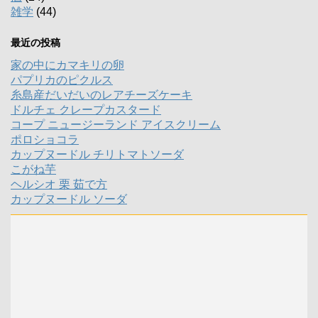
雑学
(44)
最近の投稿
家の中にカマキリの卵
パプリカのピクルス
糸島産だいだいのレアチーズケーキ
ドルチェ クレープカスタード
コープ ニュージーランド アイスクリーム
ポロショコラ
カップヌードル チリトマトソーダ
こがね芋
ヘルシオ 栗 茹で方
カップヌードル ソーダ